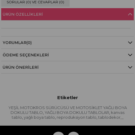
SORULAR (0) VE CEVAPLAR (0)
ÜRÜN ÖZELLIKLERI
YORUMLAR
(0)
ÖDEME SEÇENEKLERI
ÜRÜN ÖNERILERI
Etiketler
YEŞİL MOTOKROS SÜRÜCÜSÜ VE MOTOSİKLET YAĞLI BOYA
DOKULU TABLO
YAĞLI BOYA DOKULU TABLOLAR
kanvas
,
,
tablo
yağlı boya tablo
reproduksiyon tablo
tablodekor
,
,
,
,
,