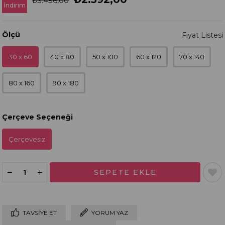
₺3.456,00
İndirim
Ölçü
30 x 60
40 x 80
50 x 100
60 x 120
70 x 140
80 x 160
90 x 180
Çerçeve Seçeneği
Çerçevesiz
TAVSIYE ET
YORUM YAZ