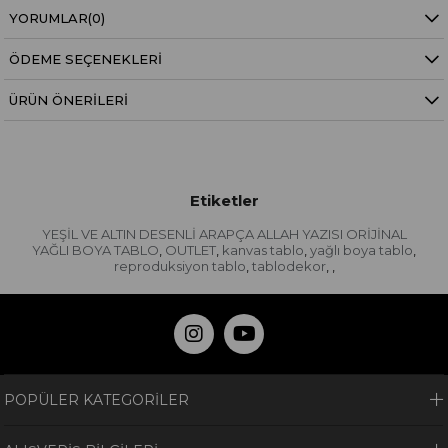
YORUMLAR
(0)
ÖDEME SEÇENEKLERI
ÜRÜN ÖNERILERI
Etiketler
YEŞİL VE ALTIN DESENLİ ARAPÇA ALLAH YAZISI ORİJİNAL
YAĞLI BOYA TABLO
OUTLET
kanvas tablo
yağlı boya tablo
,
,
,
,
reproduksiyon tablo
tablodekor
,
,
,
POPÜLER KATEGORİLER