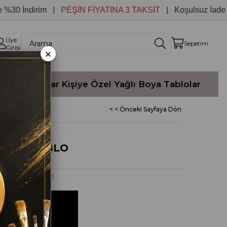
İndirim |
PEŞİN FİYATINA 3 TAKSİT
| Koşulsuz İade
Üye
Sepetim
Girişi
×
Yağlı Boyalar
Kişiye Özel Yağlı Boya Tablolar
< < Önceki Sayfaya Dön
OKULU TABLO
ulu tablo Nedir?