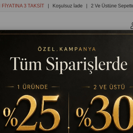
INA 3 TAKSİT
| Koşulsuz İade | 2 Ve Üstüne Sepette %30 
r
Kanvas Tablolar
Yuvarlak Tablolar
Reprodüksiyon 
 YAĞLI BOYA DOKULU TABLO
TABLODEKOR
ZÜRAFA KAFASI YAĞLI BOYA D
Stok Kodu
(TD658)
Yağlı Boya Dok