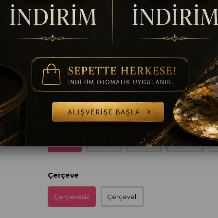
%
25
₺1.944,00
₺2.592,00
İndirim
Ölçü
35 x 50
50 x 70
60 x 90
70 x 100
8
Çerçeve
Çerçevesiz
Çerçeveli