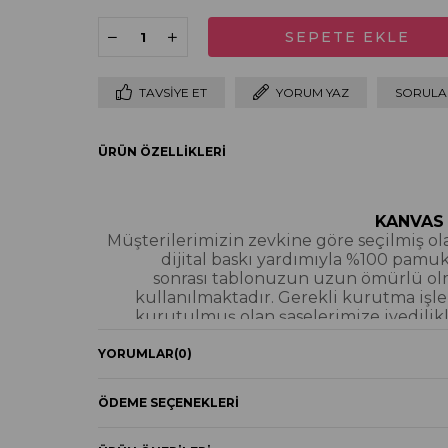
TAVSIYE ET
YORUM YAZ
SORULAR
ÜRÜN ÖZELLIKLERI
KANVAS
Müşterilerimizin zevkine göre seçilmiş olan
dijital baskı yardımıyla %100 pamu
sonrası tablonuzun uzun ömürlü olmas
kullanılmaktadır. Gerekli kurutma işle
kurutulmuş olan şaselerimize ivedilikl
gönder
YORUMLAR
(0)
Kanvas Ta
ÖDEME SEÇENEKLERI
YAĞLI BOYA & S
Yağlı boya ve sim dokulu tablolarımızın 