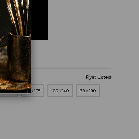
0 x 120
90 x 135
100 x 140
70 x 100